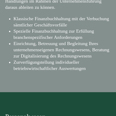
Handlungen im Rahmen der Unternehmensführung
daraus ableiten zu können.
Klassische Finanzbuchhaltung mit der Verbuchung
sämtlicher Geschäftsvorfälle
Spezielle Finanzbuchhaltung zur Erfüllung
branchenspezifischer Anforderungen
Einrichtung, Betreuung und Begleitung Ihres
unternehmenseigenen Rechnungswesens, Beratung
zur Digitalisierung des Rechnungswesens
Zurverfügungstellung individueller
betriebswirtschaftlicher Auswertungen